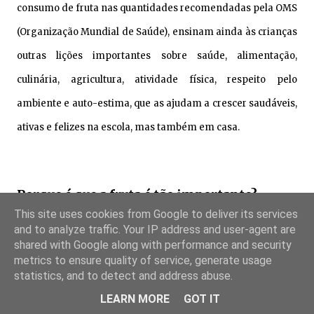
consumo de fruta nas quantidades recomendadas pela OMS
(Organização Mundial de Saúde), ensinam ainda às crianças
outras lições importantes sobre saúde, alimentação,
culinária, agricultura, atividade física, respeito pelo
ambiente e auto-estima, que as ajudam a crescer saudáveis,
ativas e felizes na escola, mas também em casa.
Porque é que a fruta é tão importante?
This site uses cookies from Google to deliver its services
and to analyze traffic. Your IP address and user-agent are
shared with Google along with performance and security
metrics to ensure quality of service, generate usage
Um pouco por todo o mundo, as crianças estão cada vez
statistics, and to detect and address abuse.
mais relutantes em relação ao consumo de frutas e vegetais.
LEARN MORE
GOT IT
Em Portugal, segundo o Sistema Europeu de Vigilância