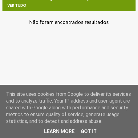
VER TUDO
Não foram encontrados resultados
M
e
n
s
a
g
e
n
s
This site uses cookies from Google to deliver its services
and to analyze traffic. Your IP address and user-agent are
shared with Google along with performance and security
metrics to ensure quality of service, generate usage
statistics, and to detect and address abuse.
Com tecnologia do Blogger
LEARN MORE
GOT IT