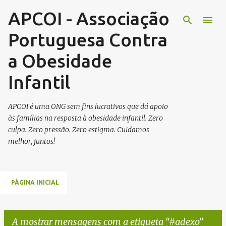
APCOI - Associação
Avançar para o conteúdo principal
Portuguesa Contra
a Obesidade
Infantil
APCOI é uma ONG sem fins lucrativos que dá apoio
às famílias na resposta à obesidade infantil. Zero
culpa. Zero pressão. Zero estigma. Cuidamos
melhor, juntos!
PÁGINA INICIAL
A mostrar mensagens com a etiqueta
#adexo