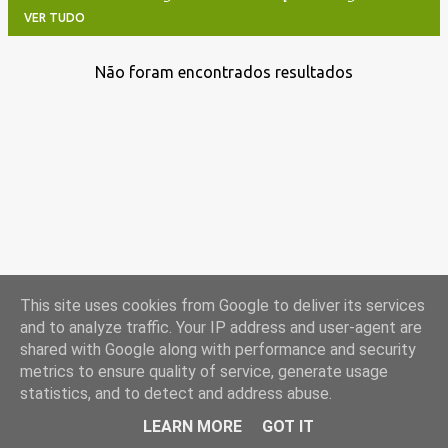
VER TUDO
Não foram encontrados resultados
M
e
n
s
a
g
e
n
s
This site uses cookies from Google to deliver its services
and to analyze traffic. Your IP address and user-agent are
shared with Google along with performance and security
metrics to ensure quality of service, generate usage
statistics, and to detect and address abuse.
Com tecnologia do Blogger
LEARN MORE
GOT IT