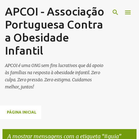
APCOI - Associação
Avançar para o conteúdo principal
Portuguesa Contra
a Obesidade
Infantil
APCOI é uma ONG sem fins lucrativos que dá apoio
às famílias na resposta à obesidade infantil. Zero
culpa. Zero pressão. Zero estigma. Cuidamos
melhor, juntos!
PÁGINA INICIAL
A mostrar mensagens com a etiqueta
#guia