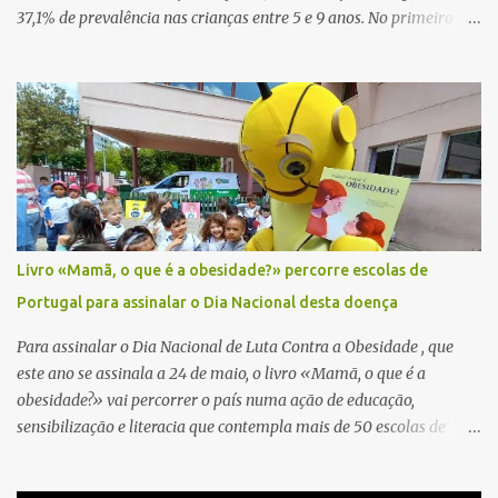
37,1% de prevalência nas crianças entre 5 e 9 anos. No primeiro
lugar encontram-se os EUA com 43% das crianças nessa faixa
etária acima do peso ideal e no último lugar da tabela a Índia com
8%, o que representa para este país um aumento médio de
prevalência na ordem dos 600% entre 1990 e 2016, como se pode
ler também no relatório. Nos adultos, as conclusões sobre a
prevalência da obesidade reveladas pelo relatório são também
alarmantes para Portugal. 67,6% da população portuguesa acima
dos 15 anos tem excesso de peso, sendo o nosso país apenas
ultrapassado pelo Chile (74,2%), México (72,5%) e Estados Unidos
Livro «Mamã, o que é a obesidade?» percorre escolas de
(71%). Photo by i yunmai on Unsplash
Portugal para assinalar o Dia Nacional desta doença
Para assinalar o Dia Nacional de Luta Contra a Obesidade , que
este ano se assinala a 24 de maio, o livro «Mamã, o que é a
obesidade?» vai percorrer o país numa ação de educação,
sensibilização e literacia que contempla mais de 50 escolas de
norte a sul de Portugal, impactando mais de 3.500 alunos , e vai
estar disponível para aquisição, já a partir de hoje, nas lojas FNAC.