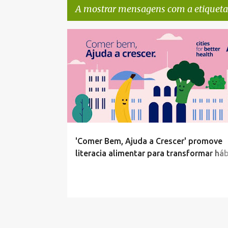
A mostrar mensagens com a etiquet
M
#AJUDACRESCER
#ALIMENTACAOSAUDAVEL
#AP
e
#COMERBEM
#NOVONORDISK
#PARCERIA
n
s
a
g
e
'Comer Bem, Ajuda a Crescer' promove
n
literacia alimentar para transformar háb
s
criar comunidades mais saudáveis