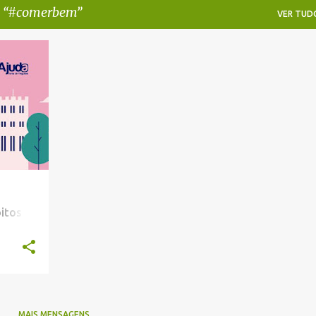
a
#comerbem
VER TUD
COI
+
itos e
MAIS MENSAGENS